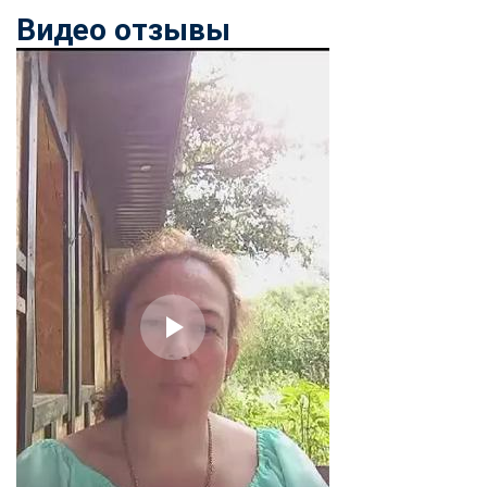
online
Видео отзывы
Мессенджеры
Свяжитесь с нами через любой удобный мессенджер!
Telegram
WhatsApp
Vkontakte
EMail
Max