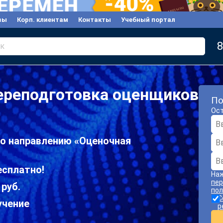
вы
Корп. клиентам
Контакты
Учебный портал
8
к
ереподготовка оценщиков
По
Ост
по направлению «Оценочная
есплатно!
Наж
пер
 руб.
пол
С
учение
р