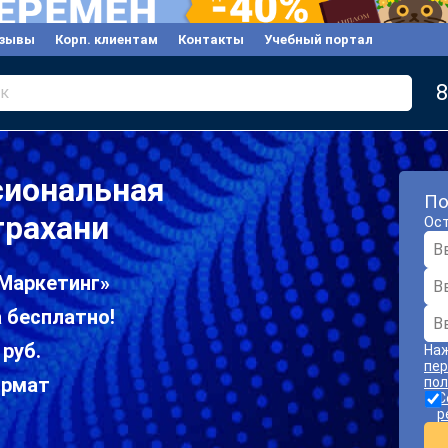
зывы
Корп. клиентам
Контакты
Учебный портал
8
к
сиональная
По
трахани
Ост
«Маркетинг»
 бесплатно!
 руб.
Наж
пер
ормат
пол
С
р