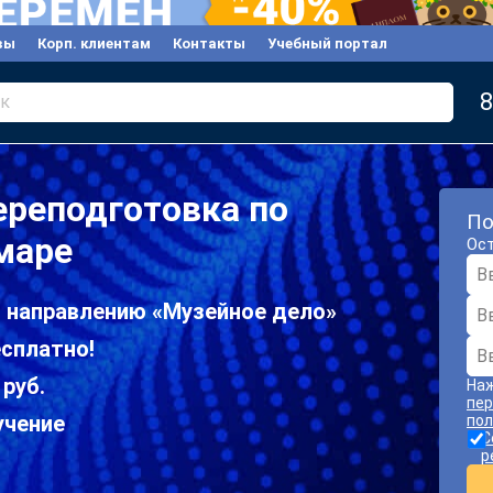
вы
Корп. клиентам
Контакты
Учебный портал
8
к
ереподготовка по
По
маре
Ост
о направлению «Музейное дело»
сплатно!
 руб.
Наж
пер
учение
пол
С
р