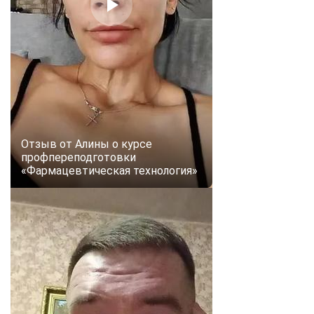
online
Мессенджеры
Свяжитесь с нами через любой удобный мессенджер!
Telegram
WhatsApp
Отзыв от Алины о курсе
Vkontakte
EMail
профпереподготовки
«Фармацевтическая технология»
Max