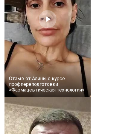
online
Мессенджеры
Свяжитесь с нами через любой удобный мессенджер!
Telegram
WhatsApp
Vkontakte
EMail
Max
Отзыв от Алины о курсе
профпереподготовки
«Фармацевтическая технология»