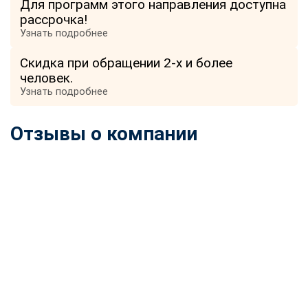
Для программ этого направления доступна
online
рассрочка!
Узнать подробнее
Мессенджеры
Скидка при обращении 2-х и более
Свяжитесь с нами через любой удобный мессенджер!
человек.
Узнать подробнее
Telegram
WhatsApp
Отзывы о компании
Vkontakte
EMail
Max