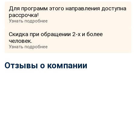
online
Для программ этого направления доступна
рассрочка!
Узнать подробнее
Мессенджеры
Свяжитесь с нами через любой удобный мессенджер!
Скидка при обращении 2-х и более
человек.
Узнать подробнее
Telegram
WhatsApp
Отзывы о компании
Vkontakte
EMail
Max