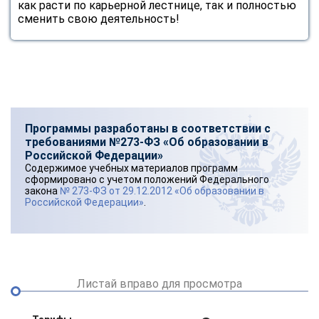
как расти по карьерной лестнице, так и полностью
online
сменить свою деятельность!
Мессенджеры
Свяжитесь с нами через любой удобный мессенджер!
Telegram
WhatsApp
Программы разработаны в соответствии с
требованиями №273-ФЗ «Об образовании в
Vkontakte
EMail
Российской Федерации»
Содержимое учебных материалов программ
сформировано с учетом положений Федерального
Max
закона
№ 273-ФЗ от 29.12.2012 «Об образовании в
Российской Федерации»
.
Листай вправо для просмотра