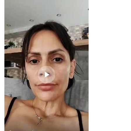
online
Мессенджеры
Свяжитесь с нами через любой удобный мессенджер!
Telegram
WhatsApp
Vkontakte
EMail
Max