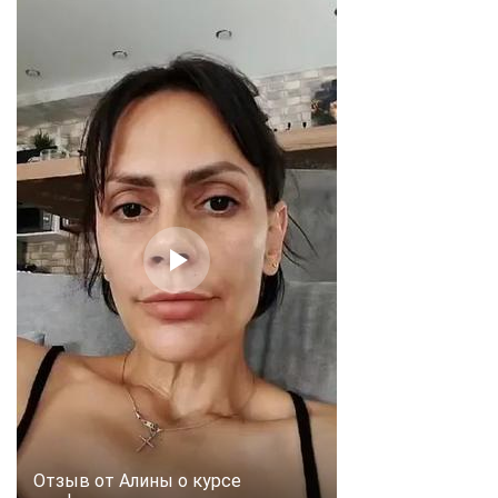
online
Мессенджеры
Свяжитесь с нами через любой удобный мессенджер!
Telegram
WhatsApp
Vkontakte
EMail
Max
Отзыв от Алины о курсе