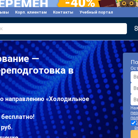
зывы
Корп. клиентам
Контакты
Учебный портал
8
к
ование —
По
реподготовка в
Ост
по направлению «Холодильное
Наж
пер
 бесплатно!
пол
С
 руб.
р
учение