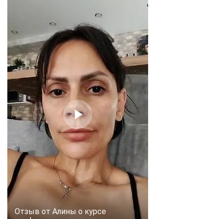
online
Мессенджеры
Свяжитесь с нами через любой удобный мессенджер!
Telegram
WhatsApp
Vkontakte
EMail
Max
Отзыв от Алины о курсе