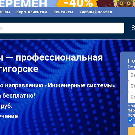
зывы
Корп. клиентам
Контакты
Учебный портал
8
к
 — профессиональная
По
тигорске
Ост
по направлению «Инженерные системы»
 бесплатно!
 руб.
Наж
пер
учение
пол
С
р