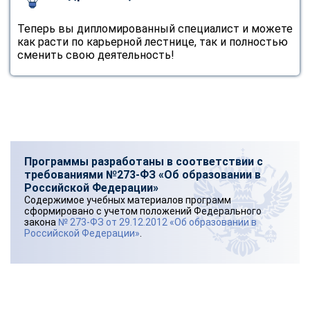
online
Теперь вы дипломированный специалист и можете
как расти по карьерной лестнице, так и полностью
Мессенджеры
сменить свою деятельность!
Свяжитесь с нами через любой удобный мессенджер!
Telegram
WhatsApp
Vkontakte
EMail
Программы разработаны в соответствии с
требованиями №273-ФЗ «Об образовании в
Max
Российской Федерации»
Содержимое учебных материалов программ
сформировано с учетом положений Федерального
закона
№ 273-ФЗ от 29.12.2012 «Об образовании в
Российской Федерации»
.