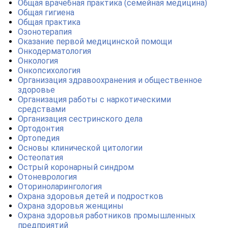
Общая врачебная практика (семейная медицина)
online
Общая гигиена
Общая практика
Озонотерапия
Мессенджеры
Оказание первой медицинской помощи
Онкодерматология
Свяжитесь с нами через любой удобный мессенджер!
Онкология
Онкопсихология
Организация здравоохранения и общественное
Telegram
WhatsApp
здоровье
Организация работы с наркотическими
Vkontakte
EMail
средствами
Организация сестринского дела
Ортодонтия
Max
Ортопедия
Основы клинической цитологии
Остеопатия
Острый коронарный синдром
Отоневрология
Оториноларингология
Охрана здоровья детей и подростков
Охрана здоровья женщины
Охрана здоровья работников промышленных
предприятий