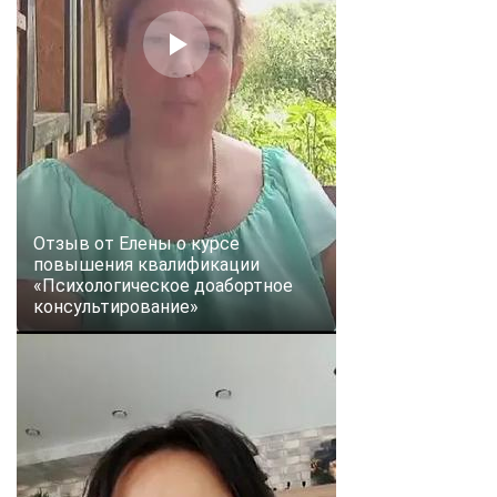
online
Мессенджеры
Свяжитесь с нами через любой удобный мессенджер!
Telegram
WhatsApp
Vkontakte
EMail
Отзыв от Елены о курсе
повышения квалификации
«Психологическое доабортное
Max
консультирование»