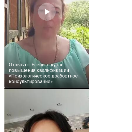
online
Мессенджеры
Свяжитесь с нами через любой удобный мессенджер!
Telegram
WhatsApp
Vkontakte
EMail
Отзыв от Елены о курсе
повышения квалификации
«Психологическое доабортное
Max
консультирование»