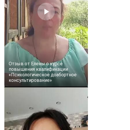
online
Мессенджеры
Свяжитесь с нами через любой удобный мессенджер!
Telegram
WhatsApp
Vkontakte
EMail
Отзыв от Елены о курсе
повышения квалификации
«Психологическое доабортное
Max
консультирование»