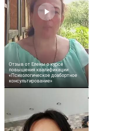
online
Мессенджеры
Свяжитесь с нами через любой удобный мессенджер!
Telegram
WhatsApp
Vkontakte
EMail
Отзыв от Елены о курсе
повышения квалификации
«Психологическое доабортное
Max
консультирование»