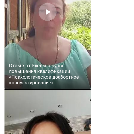
online
Мессенджеры
Свяжитесь с нами через любой удобный мессенджер!
Telegram
WhatsApp
Vkontakte
EMail
Отзыв от Елены о курсе
повышения квалификации
«Психологическое доабортное
Max
консультирование»