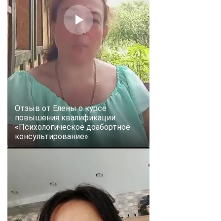
online
Мессенджеры
Свяжитесь с нами через любой удобный мессенджер!
Telegram
WhatsApp
Vkontakte
EMail
Отзыв от Елены о курсе
повышения квалификации
«Психологическое доабортное
Max
консультирование»