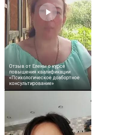
online
Мессенджеры
Свяжитесь с нами через любой удобный мессенджер!
Telegram
WhatsApp
Vkontakte
EMail
Отзыв от Елены о курсе
повышения квалификации
«Психологическое доабортное
Max
консультирование»