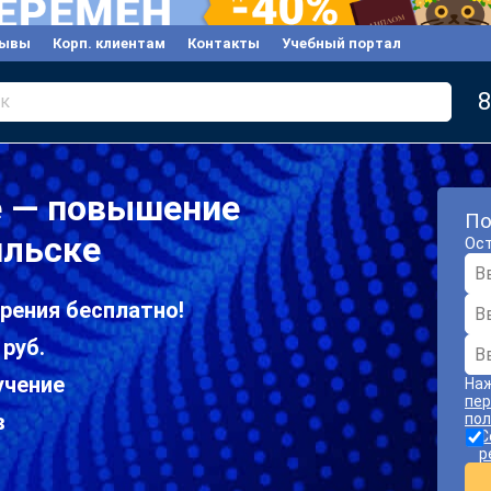
зывы
Корп. клиентам
Контакты
Учебный портал
8
к
е — повышение
По
ильске
Ост
рения бесплатно!
 руб.
учение
Наж
пер
в
пол
С
р