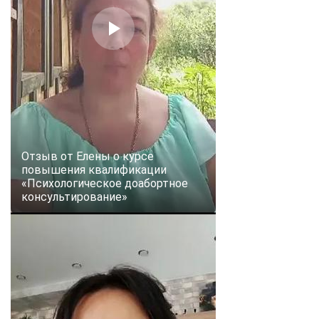
online
Мессенджеры
Свяжитесь с нами через любой удобный мессенджер!
Telegram
WhatsApp
Vkontakte
EMail
Отзыв от Елены о курсе
повышения квалификации
«Психологическое доабортное
Max
консультирование»