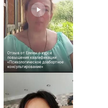
online
Мессенджеры
Свяжитесь с нами через любой удобный мессенджер!
Telegram
WhatsApp
Vkontakte
EMail
Отзыв от Елены о курсе
повышения квалификации
«Психологическое доабортное
Max
консультирование»