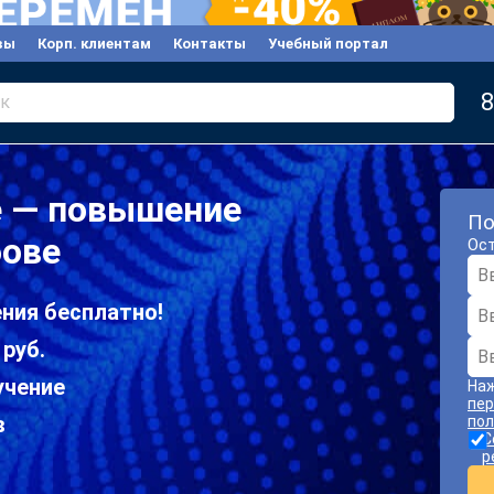
вы
Корп. клиентам
Контакты
Учебный портал
8
к
е — повышение
По
бове
Ост
ния бесплатно!
 руб.
учение
Наж
пер
в
пол
С
р