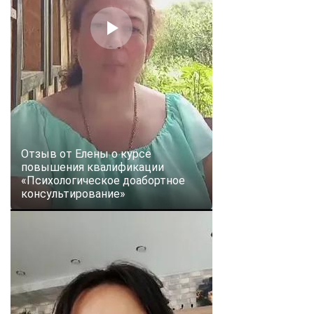
online
Мессенджеры
Свяжитесь с нами через любой удобный мессенджер!
Telegram
WhatsApp
Vkontakte
EMail
Отзыв от Елены о курсе
повышения квалификации
«Психологическое доабортное
Max
консультирование»