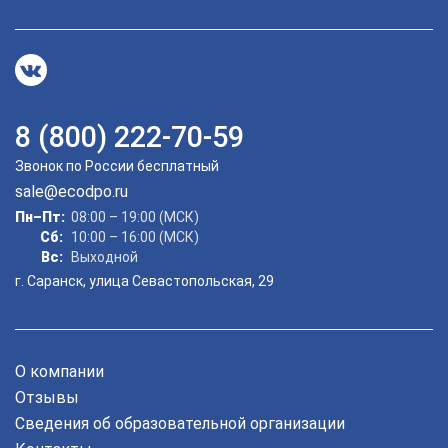
8 (800) 222-70-59
ChatApp
Звонок по России бесплатный
online
sale@ecodpo.ru
Пн–Пт:
08:00 – 19:00 (МСК)
Мессенджеры
Сб:
10:00 – 16:00 (МСК)
Вс:
Выходной
Свяжитесь с нами через любой удобный мессенджер!
г. Саранск, улица Севастопольская, 29
Telegram
WhatsApp
О компании
Vkontakte
EMail
Отзывы
Max
Сведения об образовательной организации