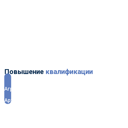
Эксплуатация
Электробезопасность
Энергетика
Юриспруденция
Повышение
квалификации
Агрономия
Архитектура и дизайн
Бухгалтерское дело
Ветеринария