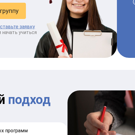
группу
ставьте заявку
начать учиться
ый
подход
ых программ