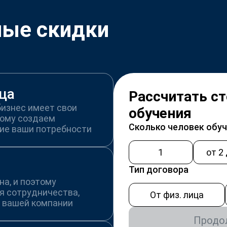
ные скидки
ца
Рассчитать с
бизнес имеет свои
обучения
тому создаем
Сколько человек обу
ие ваши потребности
1
от 2
Тип договора
а, и поэтому
я сотрудничества,
От физ. лица
 вашей компании
Продо