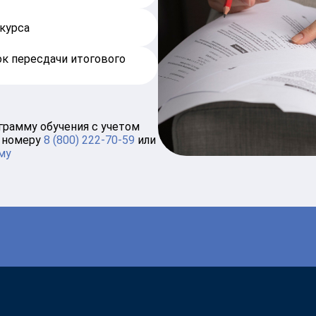
курса
к пересдачи итогового
грамму обучения с учетом
о номеру
8 (800) 222-70-59
или
му