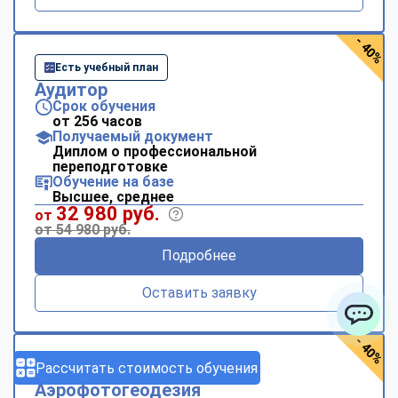
- 40%
Есть учебный план
Аудитор
Срок обучения
от 256 часов
Получаемый документ
Диплом о профессиональной
переподготовке
Обучение на базе
Высшее, среднее
32 980 руб.
от
от 54 980 руб.
Подробнее
Оставить заявку
ChatApp
- 40%
Рассчитать стоимость обучения
Есть учебный план
Аэрофотогеодезия