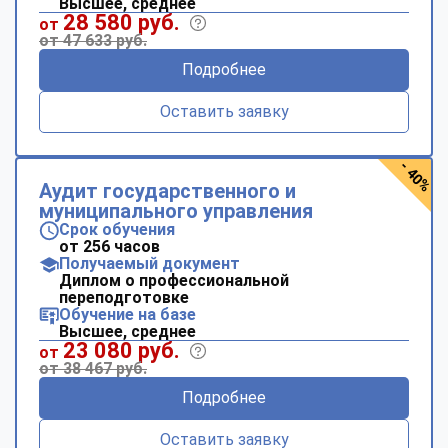
Высшее, среднее
online
28 580 руб.
от
от 47 633 руб.
Подробнее
Мессенджеры
Свяжитесь с нами через любой удобный мессенджер!
Оставить заявку
Telegram
WhatsApp
- 40%
Аудит государственного и
муниципального управления
Vkontakte
EMail
Срок обучения
от 256 часов
Max
Получаемый документ
Диплом о профессиональной
переподготовке
Обучение на базе
Высшее, среднее
23 080 руб.
от
от 38 467 руб.
Подробнее
Оставить заявку