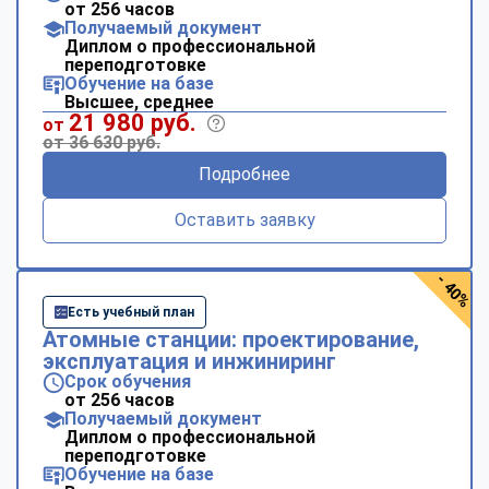
от 256 часов
Получаемый документ
Диплом о профессиональной
переподготовке
Обучение на базе
Высшее, среднее
21 980 руб.
от
от 36 630 руб.
Подробнее
Оставить заявку
- 40%
Есть учебный план
Атомные станции: проектирование,
эксплуатация и инжиниринг
Срок обучения
от 256 часов
Получаемый документ
Диплом о профессиональной
переподготовке
Обучение на базе
ChatApp