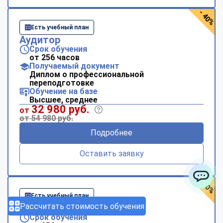
- 40%
Есть учебный план
Аудитор
Срок обучения
от 256 часов
Получаемый документ
Диплом о профессиональной
переподготовке
Обучение на базе
Высшее, среднее
32 980 руб.
от
от 54 980 руб.
Подробнее
Оставить заявку
- 40%
ChatApp
Есть учебный план
Рассчитать стоимость обучения
Аэрофотогеодезия
Срок обучения