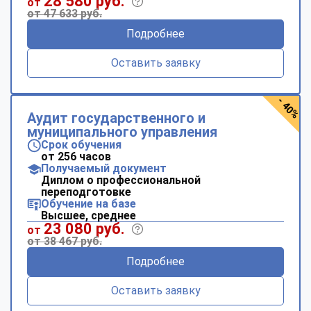
28 580 руб.
от
online
от 47 633 руб.
Подробнее
Мессенджеры
Оставить заявку
Свяжитесь с нами через любой удобный мессенджер!
- 40%
Telegram
WhatsApp
Аудит государственного и
муниципального управления
Срок обучения
Vkontakte
EMail
от 256 часов
Получаемый документ
Диплом о профессиональной
Max
переподготовке
Обучение на базе
Высшее, среднее
23 080 руб.
от
от 38 467 руб.
Подробнее
Оставить заявку