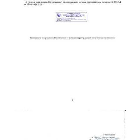
online
Мессенджеры
Свяжитесь с нами через любой удобный мессенджер!
Telegram
WhatsApp
Vkontakte
EMail
Max