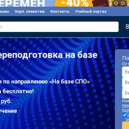
зывы
Корп. клиентам
Контакты
Учебный портал
8
к
реподготовка на базе
По
Ост
и по направлению «На базе СПО»
 бесплатно!
 руб.
Наж
пер
учение
пол
С
р