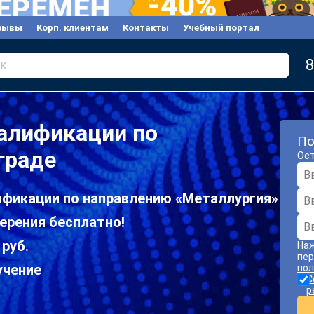
зывы
Корп. клиентам
Контакты
Учебный портал
8
к
алификации по
По
граде
Ост
фикации по направлению «Металлургия»
ерения бесплатно!
 руб.
Наж
пер
учение
пол
С
р