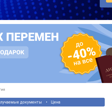
гия
лучаемые документы
Цена