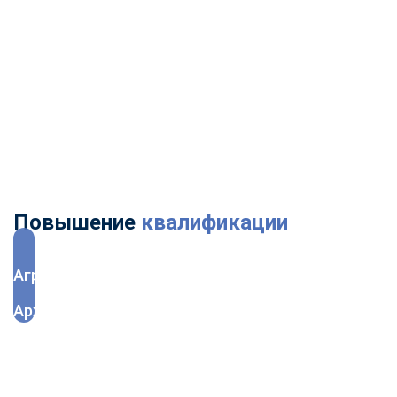
Эксплуатация
Электробезопасность
Энергетика
Юриспруденция
Повышение
квалификации
Агрономия
Архитектура и дизайн
Бухгалтерское дело
Ветеринария