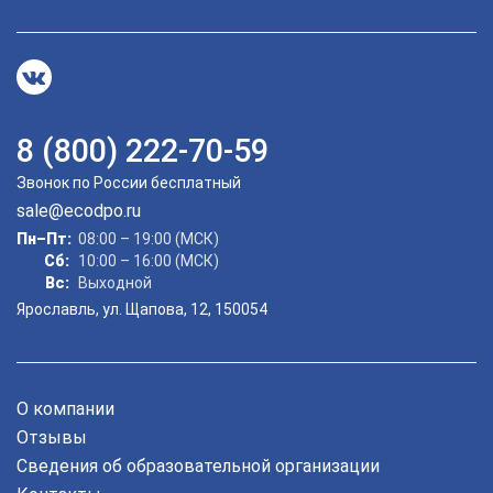
8 (800) 222-70-59
ChatApp
Звонок по России бесплатный
online
sale@ecodpo.ru
Пн–Пт:
08:00 – 19:00 (МСК)
Мессенджеры
Сб:
10:00 – 16:00 (МСК)
Вс:
Выходной
Свяжитесь с нами через любой удобный мессенджер!
Ярославль, ул. Щапова, 12, 150054
Telegram
WhatsApp
О компании
Vkontakte
EMail
Отзывы
Max
Сведения об образовательной организации