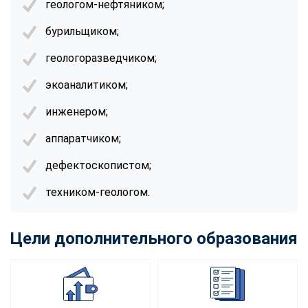
геологом-нефтяником;
online
бурильщиком;
Мессенджеры
геологоразведчиком;
Свяжитесь с нами через любой удобный мессенджер!
экоаналитиком;
инженером;
Telegram
WhatsApp
аппаратчиком;
Vkontakte
EMail
дефектоскопистом;
Max
техником-геологом.
Цели дополнительного образования