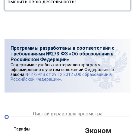
сменить свою деятельность!
online
Мессенджеры
Свяжитесь с нами через любой удобный мессенджер!
Программы разработаны в соответствии с
Telegram
WhatsApp
требованиями №273-ФЗ «Об образовании в
Российской Федерации»
Vkontakte
EMail
Содержимое учебных материалов программ
сформировано с учетом положений Федерального
закона
№ 273-ФЗ от 29.12.2012 «Об образовании в
Max
Российской Федерации»
.
Листай вправо для просмотра
Тарифы
Эконом