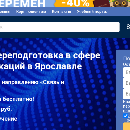
зывы
Корп. клиентам
Контакты
Учебный портал
8
к
реподготовка в сфере
По
каций в Ярославле
Ост
 направлению «Связь и
 бесплатно!
Наж
пер
 руб.
пол
С
учение
р