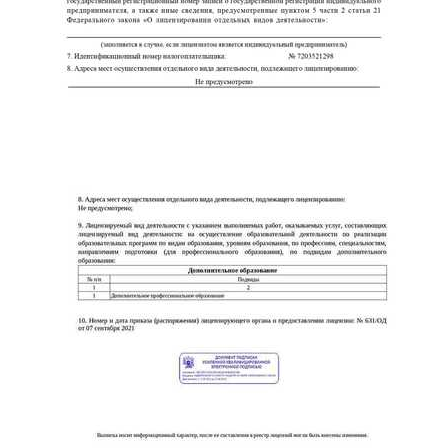
online
Мессенджеры
Свяжитесь с нами через любой удобный мессенджер!
Telegram
WhatsApp
Vkontakte
EMail
Max