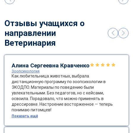
online
Отзывы учащихся о
Мессенджеры
направлении
Свяжитесь с нами через любой удобный мессенджер!
Ветеринария
Telegram
WhatsApp
Vkontakte
EMail
Алина Сергеевна Кравченко
Зоопсихология
Как любительница животных, выбрала
Max
дистанционную программу по зоопсихологии в
ЭКОДПО. Материалы по поведению были
увлекательными. Без педагогов, но с кейсами,
освоила. Порадовало, что можно применять в
дрессировке. Настроение восторженное — теперь
понимаю питомцев!
Показать ещё