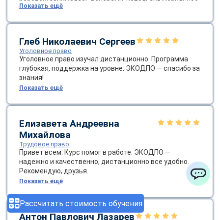
работой: занималась вечерами, используя мобильное
Показать ещё
приложение для доступа к контенту. Поддержка от
кураторов была отличной — они помогли с настройкой
платформы и напоминали о сроках. После окончания я
применила новые знания в расследовании, что
Глеб Николаевич Сергеев
повысило эффективность моей работы. Рекомендую
Уголовное право
ЭКОДПО всем, кто интересуется криминалистикой —
Уголовное право изучал дистанционно. Программа
это качественное и доступное образование!
глубокая, поддержка на уровне. ЭКОДПО — спасибо за
знания!
Показать ещё
Елизавета Андреевна
Михайлова
Трудовое право
Привет всем. Курс помог в работе. ЭКОДПО —
надежно и качественно, дистанционно все удобно.
Рекомендую, друзья.
Показать ещё
ChatApp
Рассчитать стоимость обучения
Антон Павлович Лазарев