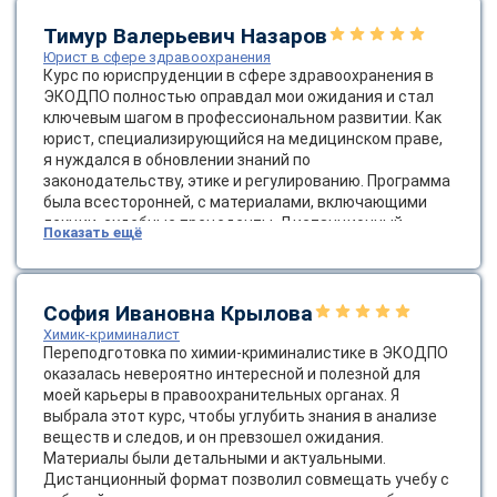
училась дома в удобное время, без необходимости в
online
командировках, с возможностью пересматривать
Тимур Валерьевич Назаров
записи. После окончания я применила эти знания в
Юрист в сфере здравоохранения
работе, успешно закрыв сложные сделки, и коллеги
Курс по юриспруденции в сфере здравоохранения в
Мессенджеры
отметили мой рост. ЭКОДПО — отличный выбор для
ЭКОДПО полностью оправдал мои ожидания и стал
профессионалов в недвижимости, рекомендую всем,
Свяжитесь с нами через любой удобный мессенджер!
ключевым шагом в профессиональном развитии. Как
кто хочет углубить юридические навыки без стресса!
юрист, специализирующийся на медицинском праве,
я нуждался в обновлении знаний по
Telegram
WhatsApp
законодательству, этике и регулированию. Программа
была всесторонней, с материалами, включающими
лекции, судебные прецеденты. Дистанционный
Показать ещё
Vkontakte
EMail
формат оказался идеальным: гибкий график позволил
учиться без отрыва от основной работы, с доступом
24/7 через удобную платформу. Полученный диплом
Max
уже пригодился в консультациях клиентов, и я
София Ивановна Крылова
чувствую себя увереннее в этой нише. Спасибо
Химик-криминалист
ЭКОДПО за высокое качество образования —
Переподготовка по химии-криминалистике в ЭКОДПО
рекомендую всем коллегам в медицинской
оказалась невероятно интересной и полезной для
юриспруденции!
моей карьеры в правоохранительных органах. Я
выбрала этот курс, чтобы углубить знания в анализе
веществ и следов, и он превзошел ожидания.
Материалы были детальными и актуальными.
Дистанционный формат позволил совмещать учебу с