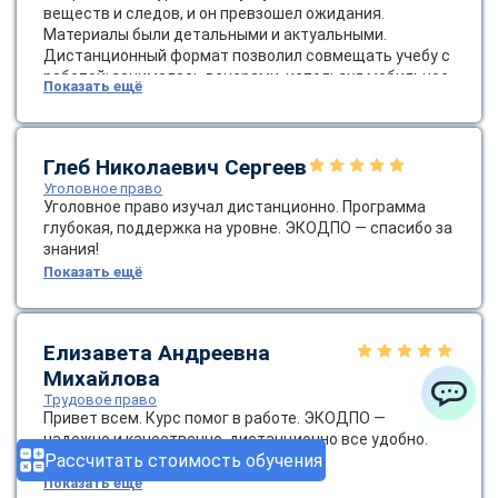
веществ и следов, и он превзошел ожидания.
Материалы были детальными и актуальными.
Дистанционный формат позволил совмещать учебу с
работой: занималась вечерами, используя мобильное
Показать ещё
приложение для доступа к контенту. Поддержка от
кураторов была отличной — они помогли с настройкой
платформы и напоминали о сроках. После окончания я
применила новые знания в расследовании, что
Глеб Николаевич Сергеев
повысило эффективность моей работы. Рекомендую
Уголовное право
ЭКОДПО всем, кто интересуется криминалистикой —
Уголовное право изучал дистанционно. Программа
это качественное и доступное образование!
глубокая, поддержка на уровне. ЭКОДПО — спасибо за
знания!
Показать ещё
Елизавета Андреевна
Михайлова
Трудовое право
Привет всем. Курс помог в работе. ЭКОДПО —
ChatApp
надежно и качественно, дистанционно все удобно.
Рассчитать стоимость обучения
Рекомендую, друзья.
Показать ещё