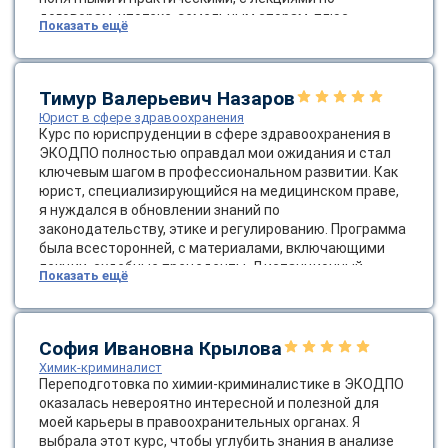
online
договорам, ипотеке, земельным спорам, плюс
Показать ещё
инфографикой и кейс-стади из реальной практики.
Дистанционный формат сэкономил время и деньги:
училась дома в удобное время, без необходимости в
Мессенджеры
командировках, с возможностью пересматривать
Тимур Валерьевич Назаров
Свяжитесь с нами через любой удобный мессенджер!
записи. После окончания я применила эти знания в
Юрист в сфере здравоохранения
работе, успешно закрыв сложные сделки, и коллеги
Курс по юриспруденции в сфере здравоохранения в
отметили мой рост. ЭКОДПО — отличный выбор для
ЭКОДПО полностью оправдал мои ожидания и стал
Telegram
WhatsApp
профессионалов в недвижимости, рекомендую всем,
ключевым шагом в профессиональном развитии. Как
кто хочет углубить юридические навыки без стресса!
юрист, специализирующийся на медицинском праве,
я нуждался в обновлении знаний по
Vkontakte
EMail
законодательству, этике и регулированию. Программа
была всесторонней, с материалами, включающими
Max
лекции, судебные прецеденты. Дистанционный
Показать ещё
формат оказался идеальным: гибкий график позволил
учиться без отрыва от основной работы, с доступом
24/7 через удобную платформу. Полученный диплом
уже пригодился в консультациях клиентов, и я
София Ивановна Крылова
чувствую себя увереннее в этой нише. Спасибо
Химик-криминалист
ЭКОДПО за высокое качество образования —
Переподготовка по химии-криминалистике в ЭКОДПО
рекомендую всем коллегам в медицинской
оказалась невероятно интересной и полезной для
юриспруденции!
моей карьеры в правоохранительных органах. Я
выбрала этот курс, чтобы углубить знания в анализе