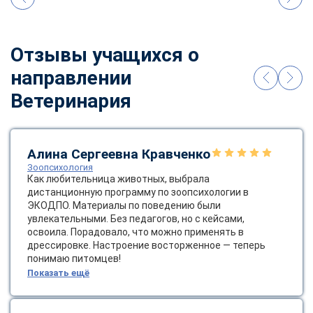
online
Отзывы учащихся о
Мессенджеры
направлении
Свяжитесь с нами через любой удобный мессенджер!
Ветеринария
Telegram
WhatsApp
Vkontakte
EMail
Алина Сергеевна Кравченко
Зоопсихология
Как любительница животных, выбрала
Max
дистанционную программу по зоопсихологии в
ЭКОДПО. Материалы по поведению были
увлекательными. Без педагогов, но с кейсами,
освоила. Порадовало, что можно применять в
дрессировке. Настроение восторженное — теперь
понимаю питомцев!
Показать ещё