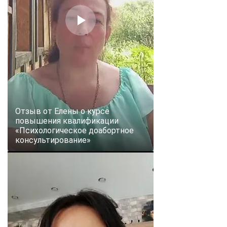
online
Мессенджеры
Свяжитесь с нами через любой удобный мессенджер!
Telegram
WhatsApp
Vkontakte
EMail
Отзыв от Елены о курсе
повышения квалификации
«Психологическое доабортное
Max
консультирование»