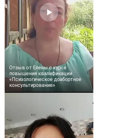
online
Мессенджеры
Свяжитесь с нами через любой удобный мессенджер!
Telegram
WhatsApp
Vkontakte
EMail
Отзыв от Елены о курсе
повышения квалификации
«Психологическое доабортное
Max
консультирование»