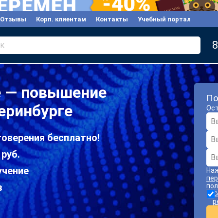
Отзывы
Корп. клиентам
Контакты
Учебный портал
8
к
е — повышение
По
еринбурге
Ост
товерения бесплатно!
 руб.
учение
Наж
пер
в
пол
С
р