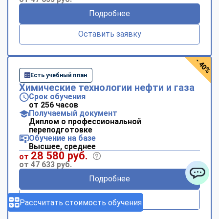
Подробнее
Оставить заявку
- 40%
Есть учебный план
Химические технологии нефти и газа
Срок обучения
от 256 часов
Получаемый документ
Диплом о профессиональной
переподготовке
Обучение на базе
Высшее, среднее
28 580 руб.
от
от 47 633 руб.
Подробнее
ChatApp
Оставить заявку
Рассчитать стоимость обучения