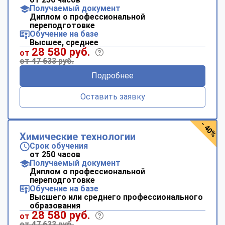
online
Получаемый документ
Диплом о профессиональной
переподготовке
Обучение на базе
Мессенджеры
Высшее, среднее
28 580 руб.
Свяжитесь с нами через любой удобный мессенджер!
от
от 47 633 руб.
Подробнее
Telegram
WhatsApp
Оставить заявку
Vkontakte
EMail
- 40%
Max
Химические технологии
Срок обучения
от 250 часов
Получаемый документ
Диплом о профессиональной
переподготовке
Обучение на базе
Высшего или среднего профессионального
образования
28 580 руб.
от
от 47 633 руб.