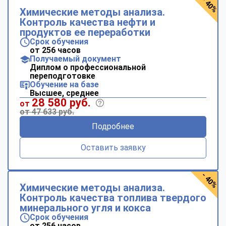
- 40%
Химические методы анализа.
Контроль качества нефти и
продуктов ее переработки
Срок обучения
от 256 часов
Получаемый документ
Диплом о профессиональной
переподготовке
Обучение на базе
Высшее, среднее
28 580 руб.
от
от 47 633 руб.
Подробнее
Оставить заявку
- 40%
Химические методы анализа.
Контроль качества топлива твердого
минерального угля и кокса
Срок обучения
ChatApp
от 256 часов