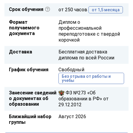
Срок обучения
от 250 часов
от 1,5 месяца
Формат
Диплом о
получаемого
профессиональной
документа
переподготовке с твердой
корочкой
Доставка
Бесплатная доставка
диплома по всей России
График обучения
Свободный
Без отрыва от работы и
учебы
Занесение сведений
ФЗ №273 «Об
о документах об
образовании в РФ» от
образовании
29.12.2012
Ближайший набор
Август 2026
группы