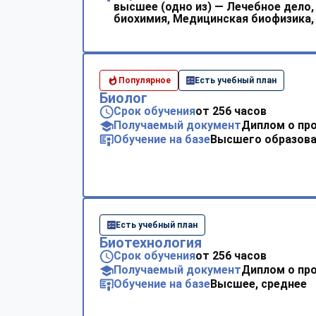
высшее (одно из) — Лечебное дело
биохимия, Медицинская биофизика,
Популярное
Есть учебный план
Биолог
Срок обучения
от 256 часов
Получаемый документ
Диплом о пр
Обучение на базе
Высшего образова
Есть учебный план
Биотехнология
Срок обучения
от 256 часов
Получаемый документ
Диплом о пр
Обучение на базе
Высшее, среднее