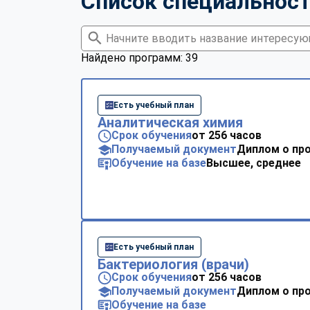
Список специальнос
Найдено программ: 39
Есть учебный план
Аналитическая химия
Срок обучения
от 256 часов
Получаемый документ
Диплом о пр
Обучение на базе
Высшее, среднее
Есть учебный план
Бактериология (врачи)
Срок обучения
от 256 часов
Получаемый документ
Диплом о пр
Обучение на базе