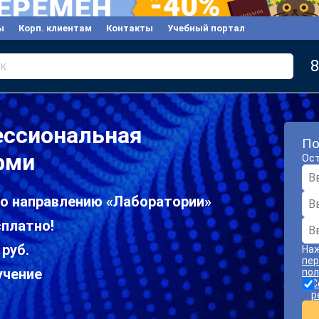
ы
Корп. клиентам
Контакты
Учебный портал
8
к
ессиональная
По
рми
Ост
по направлению «Лаборатории»
сплатно!
 руб.
Наж
пер
учение
пол
С
р