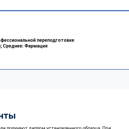
офессиональной переподготовке
; Среднее: Фармация
нты
ли получают диплом установленного образца. При