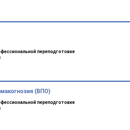
офессиональной переподготовке
я
макогнозия (ВПО)
офессиональной переподготовке
я