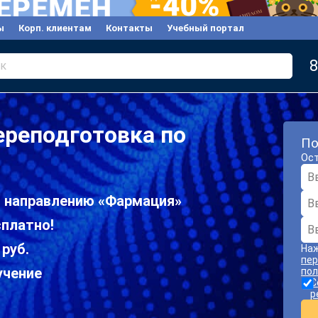
ы
Корп. клиентам
Контакты
Учебный портал
8
к
ереподготовка по
По
Ост
о направлению «Фармация»
сплатно!
 руб.
Наж
пер
учение
пол
С
р